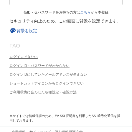
仮ID・仮パスワードをお持ちの方は
こちら
から本登録
セキュリティ向上のため、この画面に背景を設定できます。
背景を設定
FAQ
ログインできない
ログインID・パスワードがわからない
ログインIDにしていたメールアドレスが使えない
ショートカットアイコンからログインできない
ご利用環境に合わせた各種設定・確認方法
当サイトでは情報保護のため、EV SSL証明書を利用したSSL暗号化通信を採
用しております。