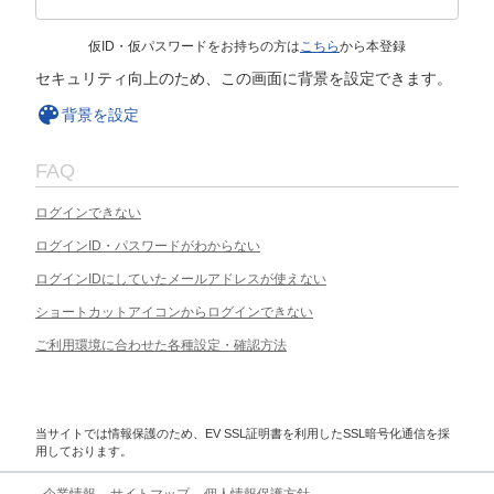
仮ID・仮パスワードをお持ちの方は
こちら
から本登録
セキュリティ向上のため、この画面に背景を設定できます。
背景を設定
FAQ
ログインできない
ログインID・パスワードがわからない
ログインIDにしていたメールアドレスが使えない
ショートカットアイコンからログインできない
ご利用環境に合わせた各種設定・確認方法
当サイトでは情報保護のため、EV SSL証明書を利用したSSL暗号化通信を採
用しております。