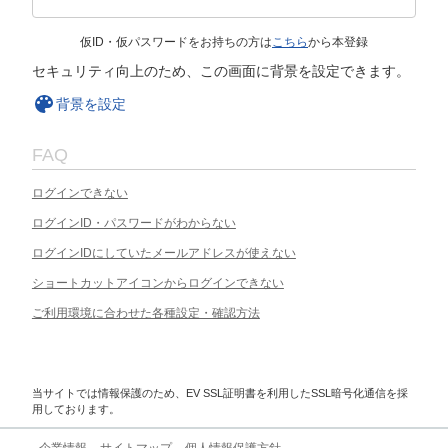
仮ID・仮パスワードをお持ちの方は
こちら
から本登録
セキュリティ向上のため、この画面に背景を設定できます。
背景を設定
FAQ
ログインできない
ログインID・パスワードがわからない
ログインIDにしていたメールアドレスが使えない
ショートカットアイコンからログインできない
ご利用環境に合わせた各種設定・確認方法
当サイトでは情報保護のため、EV SSL証明書を利用したSSL暗号化通信を採
用しております。