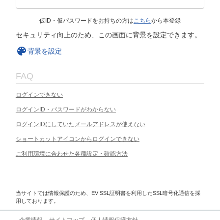
仮ID・仮パスワードをお持ちの方は
こちら
から本登録
セキュリティ向上のため、この画面に背景を設定できます。
背景を設定
FAQ
ログインできない
ログインID・パスワードがわからない
ログインIDにしていたメールアドレスが使えない
ショートカットアイコンからログインできない
ご利用環境に合わせた各種設定・確認方法
当サイトでは情報保護のため、EV SSL証明書を利用したSSL暗号化通信を採
用しております。