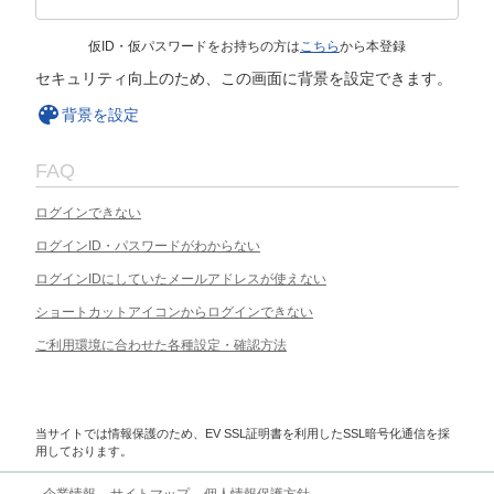
仮ID・仮パスワードをお持ちの方は
こちら
から本登録
セキュリティ向上のため、この画面に背景を設定できます。
背景を設定
FAQ
ログインできない
ログインID・パスワードがわからない
ログインIDにしていたメールアドレスが使えない
ショートカットアイコンからログインできない
ご利用環境に合わせた各種設定・確認方法
当サイトでは情報保護のため、EV SSL証明書を利用したSSL暗号化通信を採
用しております。