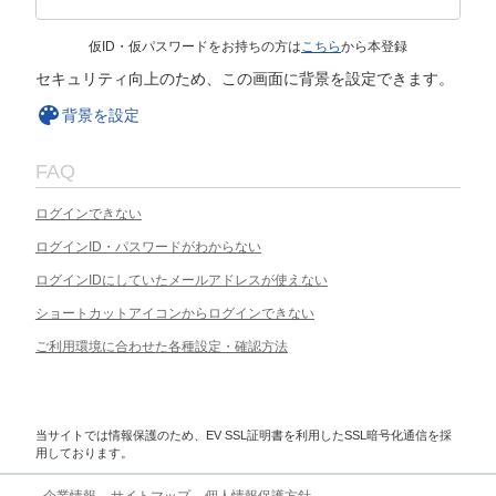
仮ID・仮パスワードをお持ちの方は
こちら
から本登録
セキュリティ向上のため、この画面に背景を設定できます。
背景を設定
FAQ
ログインできない
ログインID・パスワードがわからない
ログインIDにしていたメールアドレスが使えない
ショートカットアイコンからログインできない
ご利用環境に合わせた各種設定・確認方法
当サイトでは情報保護のため、EV SSL証明書を利用したSSL暗号化通信を採
用しております。