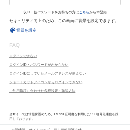
仮ID・仮パスワードをお持ちの方は
こちら
から本登録
セキュリティ向上のため、この画面に背景を設定できます。
背景を設定
FAQ
ログインできない
ログインID・パスワードがわからない
ログインIDにしていたメールアドレスが使えない
ショートカットアイコンからログインできない
ご利用環境に合わせた各種設定・確認方法
当サイトでは情報保護のため、EV SSL証明書を利用したSSL暗号化通信を採
用しております。