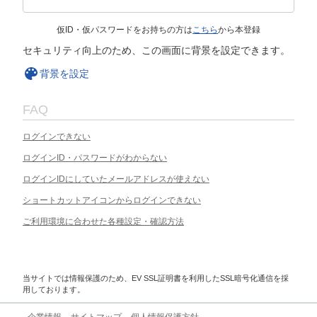
仮ID・仮パスワードをお持ちの方は
こちら
から本登録
セキュリティ向上のため、この画面に背景を設定できます。
背景を設定
FAQ
ログインできない
ログインID・パスワードがわからない
ログインIDにしていたメールアドレスが使えない
ショートカットアイコンからログインできない
ご利用環境に合わせた各種設定・確認方法
当サイトでは情報保護のため、EV SSL証明書を利用したSSL暗号化通信を採
用しております。