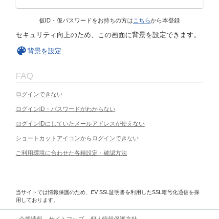
仮ID・仮パスワードをお持ちの方は
こちら
から本登録
セキュリティ向上のため、この画面に背景を設定できます。
背景を設定
FAQ
ログインできない
ログインID・パスワードがわからない
ログインIDにしていたメールアドレスが使えない
ショートカットアイコンからログインできない
ご利用環境に合わせた各種設定・確認方法
当サイトでは情報保護のため、EV SSL証明書を利用したSSL暗号化通信を採
用しております。