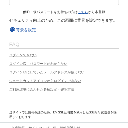
仮ID・仮パスワードをお持ちの方は
こちら
から本登録
セキュリティ向上のため、この画面に背景を設定できます。
背景を設定
FAQ
ログインできない
ログインID・パスワードがわからない
ログインIDにしていたメールアドレスが使えない
ショートカットアイコンからログインできない
ご利用環境に合わせた各種設定・確認方法
当サイトでは情報保護のため、EV SSL証明書を利用したSSL暗号化通信を採
用しております。