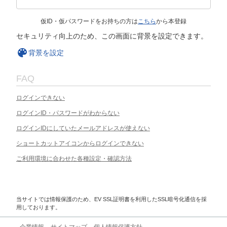
仮ID・仮パスワードをお持ちの方は
こちら
から本登録
セキュリティ向上のため、この画面に背景を設定できます。
背景を設定
FAQ
ログインできない
ログインID・パスワードがわからない
ログインIDにしていたメールアドレスが使えない
ショートカットアイコンからログインできない
ご利用環境に合わせた各種設定・確認方法
当サイトでは情報保護のため、EV SSL証明書を利用したSSL暗号化通信を採
用しております。