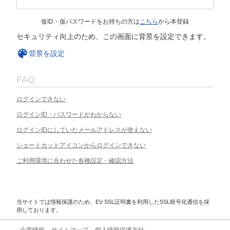
仮ID・仮パスワードをお持ちの方は
こちら
から本登録
セキュリティ向上のため、この画面に背景を設定できます。
背景を設定
FAQ
ログインできない
ログインID・パスワードがわからない
ログインIDにしていたメールアドレスが使えない
ショートカットアイコンからログインできない
ご利用環境に合わせた各種設定・確認方法
当サイトでは情報保護のため、EV SSL証明書を利用したSSL暗号化通信を採
用しております。