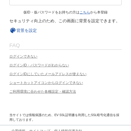
仮ID・仮パスワードをお持ちの方は
こちら
から本登録
セキュリティ向上のため、この画面に背景を設定できます。
背景を設定
FAQ
ログインできない
ログインID・パスワードがわからない
ログインIDにしていたメールアドレスが使えない
ショートカットアイコンからログインできない
ご利用環境に合わせた各種設定・確認方法
当サイトでは情報保護のため、EV SSL証明書を利用したSSL暗号化通信を採
用しております。