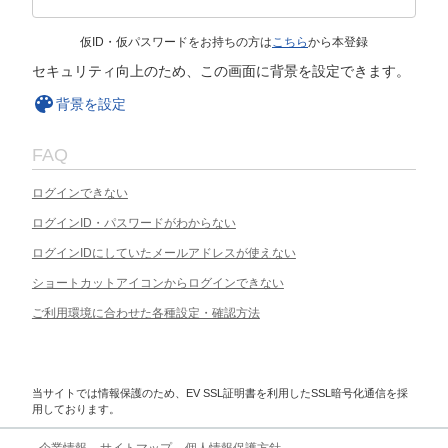
仮ID・仮パスワードをお持ちの方は
こちら
から本登録
セキュリティ向上のため、この画面に背景を設定できます。
背景を設定
FAQ
ログインできない
ログインID・パスワードがわからない
ログインIDにしていたメールアドレスが使えない
ショートカットアイコンからログインできない
ご利用環境に合わせた各種設定・確認方法
当サイトでは情報保護のため、EV SSL証明書を利用したSSL暗号化通信を採
用しております。