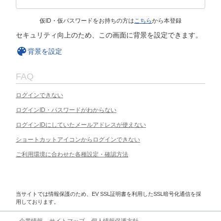
仮ID・仮パスワードをお持ちの方は
こちら
から本登録
セキュリティ向上のため、この画面に背景を設定できます。
背景を設定
FAQ
ログインできない
ログインID・パスワードがわからない
ログインIDにしていたメールアドレスが使えない
ショートカットアイコンからログインできない
ご利用環境に合わせた各種設定・確認方法
当サイトでは情報保護のため、EV SSL証明書を利用したSSL暗号化通信を採
用しております。