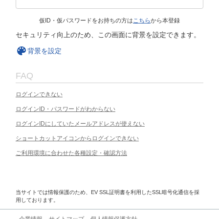
仮ID・仮パスワードをお持ちの方は
こちら
から本登録
セキュリティ向上のため、この画面に背景を設定できます。
背景を設定
FAQ
ログインできない
ログインID・パスワードがわからない
ログインIDにしていたメールアドレスが使えない
ショートカットアイコンからログインできない
ご利用環境に合わせた各種設定・確認方法
当サイトでは情報保護のため、EV SSL証明書を利用したSSL暗号化通信を採
用しております。