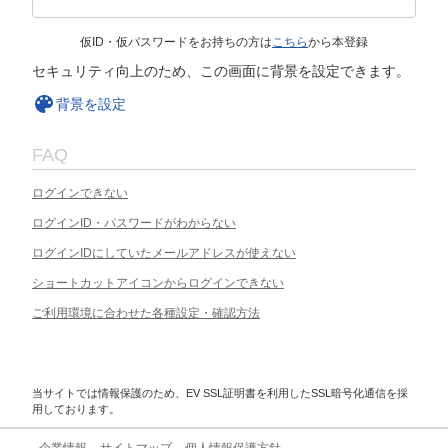
仮ID・仮パスワードをお持ちの方は
こちら
から本登録
セキュリティ向上のため、この画面に背景を設定できます。
背景を設定
FAQ
ログインできない
ログインID・パスワードがわからない
ログインIDにしていたメールアドレスが使えない
ショートカットアイコンからログインできない
ご利用環境に合わせた各種設定・確認方法
当サイトでは情報保護のため、EV SSL証明書を利用したSSL暗号化通信を採
用しております。