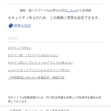
仮ID・仮パスワードをお持ちの方は
こちら
から本登録
セキュリティ向上のため、この画面に背景を設定できます。
背景を設定
FAQ
ログインできない
ログインID・パスワードがわからない
ログインIDにしていたメールアドレスが使えない
ショートカットアイコンからログインできない
ご利用環境に合わせた各種設定・確認方法
当サイトでは情報保護のため、EV SSL証明書を利用したSSL暗号化通信を採
用しております。