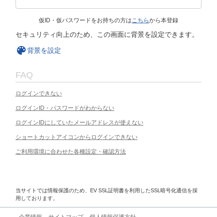
仮ID・仮パスワードをお持ちの方は
こちら
から本登録
セキュリティ向上のため、この画面に背景を設定できます。
背景を設定
FAQ
ログインできない
ログインID・パスワードがわからない
ログインIDにしていたメールアドレスが使えない
ショートカットアイコンからログインできない
ご利用環境に合わせた各種設定・確認方法
当サイトでは情報保護のため、EV SSL証明書を利用したSSL暗号化通信を採
用しております。