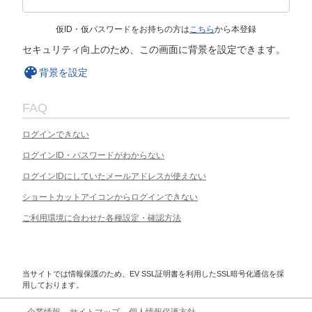
仮ID・仮パスワードをお持ちの方は
こちら
から本登録
セキュリティ向上のため、この画面に背景を設定できます。
背景を設定
FAQ
ログインできない
ログインID・パスワードがわからない
ログインIDにしていたメールアドレスが使えない
ショートカットアイコンからログインできない
ご利用環境に合わせた各種設定・確認方法
当サイトでは情報保護のため、EV SSL証明書を利用したSSL暗号化通信を採
用しております。