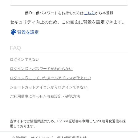
仮ID・仮パスワードをお持ちの方は
こちら
から本登録
セキュリティ向上のため、この画面に背景を設定できます。
背景を設定
FAQ
ログインできない
ログインID・パスワードがわからない
ログインIDにしていたメールアドレスが使えない
ショートカットアイコンからログインできない
ご利用環境に合わせた各種設定・確認方法
当サイトでは情報保護のため、EV SSL証明書を利用したSSL暗号化通信を採
用しております。