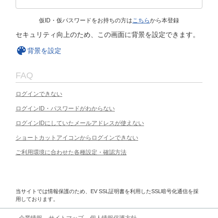
仮ID・仮パスワードをお持ちの方は
こちら
から本登録
セキュリティ向上のため、この画面に背景を設定できます。
背景を設定
FAQ
ログインできない
ログインID・パスワードがわからない
ログインIDにしていたメールアドレスが使えない
ショートカットアイコンからログインできない
ご利用環境に合わせた各種設定・確認方法
当サイトでは情報保護のため、EV SSL証明書を利用したSSL暗号化通信を採
用しております。