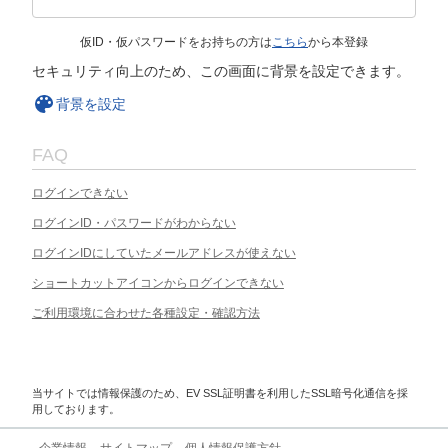
仮ID・仮パスワードをお持ちの方は
こちら
から本登録
セキュリティ向上のため、この画面に背景を設定できます。
背景を設定
FAQ
ログインできない
ログインID・パスワードがわからない
ログインIDにしていたメールアドレスが使えない
ショートカットアイコンからログインできない
ご利用環境に合わせた各種設定・確認方法
当サイトでは情報保護のため、EV SSL証明書を利用したSSL暗号化通信を採
用しております。