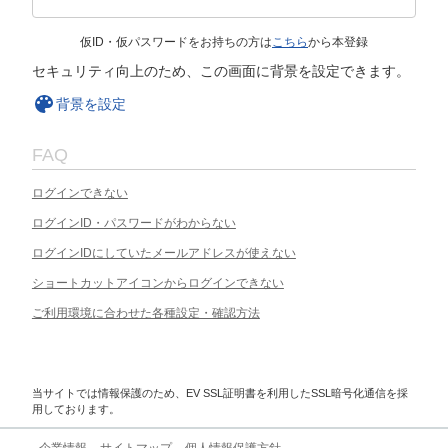
仮ID・仮パスワードをお持ちの方は
こちら
から本登録
セキュリティ向上のため、この画面に背景を設定できます。
背景を設定
FAQ
ログインできない
ログインID・パスワードがわからない
ログインIDにしていたメールアドレスが使えない
ショートカットアイコンからログインできない
ご利用環境に合わせた各種設定・確認方法
当サイトでは情報保護のため、EV SSL証明書を利用したSSL暗号化通信を採
用しております。