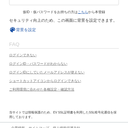
仮ID・仮パスワードをお持ちの方は
こちら
から本登録
セキュリティ向上のため、この画面に背景を設定できます。
背景を設定
FAQ
ログインできない
ログインID・パスワードがわからない
ログインIDにしていたメールアドレスが使えない
ショートカットアイコンからログインできない
ご利用環境に合わせた各種設定・確認方法
当サイトでは情報保護のため、EV SSL証明書を利用したSSL暗号化通信を採
用しております。