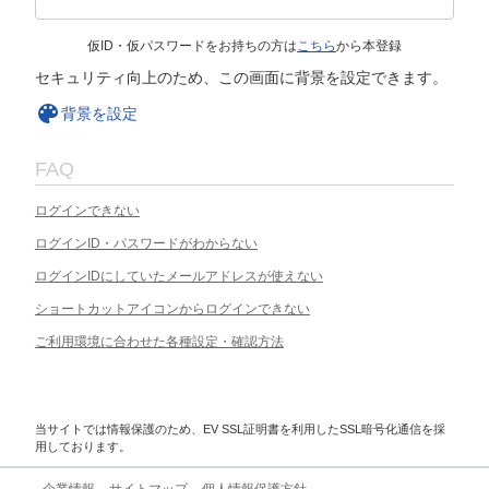
仮ID・仮パスワードをお持ちの方は
こちら
から本登録
セキュリティ向上のため、この画面に背景を設定できます。
背景を設定
FAQ
ログインできない
ログインID・パスワードがわからない
ログインIDにしていたメールアドレスが使えない
ショートカットアイコンからログインできない
ご利用環境に合わせた各種設定・確認方法
当サイトでは情報保護のため、EV SSL証明書を利用したSSL暗号化通信を採
用しております。