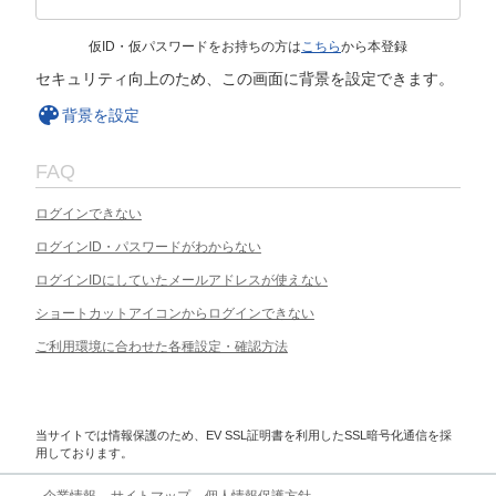
仮ID・仮パスワードをお持ちの方は
こちら
から本登録
セキュリティ向上のため、この画面に背景を設定できます。
背景を設定
FAQ
ログインできない
ログインID・パスワードがわからない
ログインIDにしていたメールアドレスが使えない
ショートカットアイコンからログインできない
ご利用環境に合わせた各種設定・確認方法
当サイトでは情報保護のため、EV SSL証明書を利用したSSL暗号化通信を採
用しております。