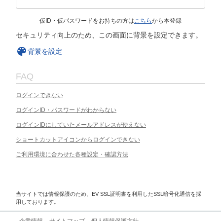
仮ID・仮パスワードをお持ちの方は
こちら
から本登録
セキュリティ向上のため、この画面に背景を設定できます。
背景を設定
FAQ
ログインできない
ログインID・パスワードがわからない
ログインIDにしていたメールアドレスが使えない
ショートカットアイコンからログインできない
ご利用環境に合わせた各種設定・確認方法
当サイトでは情報保護のため、EV SSL証明書を利用したSSL暗号化通信を採
用しております。