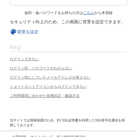
仮ID・仮パスワードをお持ちの方は
こちら
から本登録
セキュリティ向上のため、この画面に背景を設定できます。
背景を設定
FAQ
ログインできない
ログインID・パスワードがわからない
ログインIDにしていたメールアドレスが使えない
ショートカットアイコンからログインできない
ご利用環境に合わせた各種設定・確認方法
当サイトでは情報保護のため、EV SSL証明書を利用したSSL暗号化通信を採
用しております。