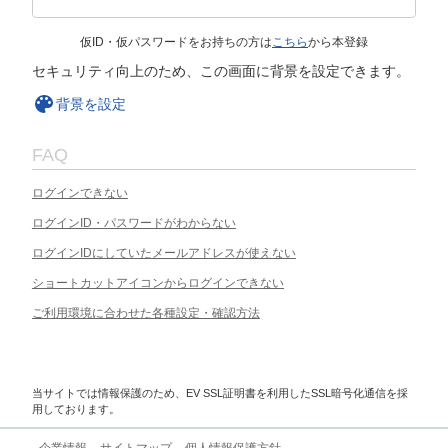
仮ID・仮パスワードをお持ちの方は
こちら
から本登録
セキュリティ向上のため、この画面に背景を設定できます。
背景を設定
FAQ
ログインできない
ログインID・パスワードがわからない
ログインIDにしていたメールアドレスが使えない
ショートカットアイコンからログインできない
ご利用環境に合わせた各種設定・確認方法
当サイトでは情報保護のため、EV SSL証明書を利用したSSL暗号化通信を採
用しております。