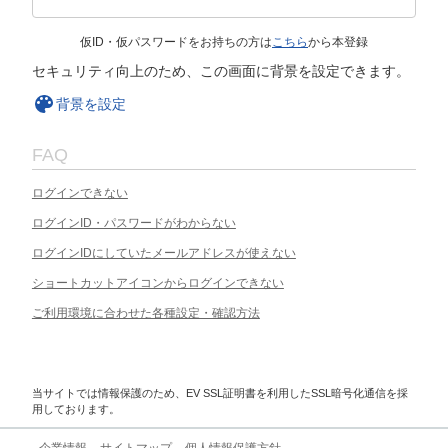
仮ID・仮パスワードをお持ちの方は
こちら
から本登録
セキュリティ向上のため、この画面に背景を設定できます。
背景を設定
FAQ
ログインできない
ログインID・パスワードがわからない
ログインIDにしていたメールアドレスが使えない
ショートカットアイコンからログインできない
ご利用環境に合わせた各種設定・確認方法
当サイトでは情報保護のため、EV SSL証明書を利用したSSL暗号化通信を採
用しております。