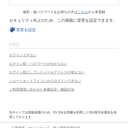
仮ID・仮パスワードをお持ちの方は
こちら
から本登録
セキュリティ向上のため、この画面に背景を設定できます。
背景を設定
FAQ
ログインできない
ログインID・パスワードがわからない
ログインIDにしていたメールアドレスが使えない
ショートカットアイコンからログインできない
ご利用環境に合わせた各種設定・確認方法
当サイトでは情報保護のため、EV SSL証明書を利用したSSL暗号化通信を採
用しております。