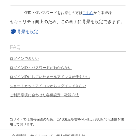
仮ID・仮パスワードをお持ちの方は
こちら
から本登録
セキュリティ向上のため、この画面に背景を設定できます。
背景を設定
FAQ
ログインできない
ログインID・パスワードがわからない
ログインIDにしていたメールアドレスが使えない
ショートカットアイコンからログインできない
ご利用環境に合わせた各種設定・確認方法
当サイトでは情報保護のため、EV SSL証明書を利用したSSL暗号化通信を採
用しております。