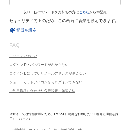
仮ID・仮パスワードをお持ちの方は
こちら
から本登録
セキュリティ向上のため、この画面に背景を設定できます。
背景を設定
FAQ
ログインできない
ログインID・パスワードがわからない
ログインIDにしていたメールアドレスが使えない
ショートカットアイコンからログインできない
ご利用環境に合わせた各種設定・確認方法
当サイトでは情報保護のため、EV SSL証明書を利用したSSL暗号化通信を採
用しております。