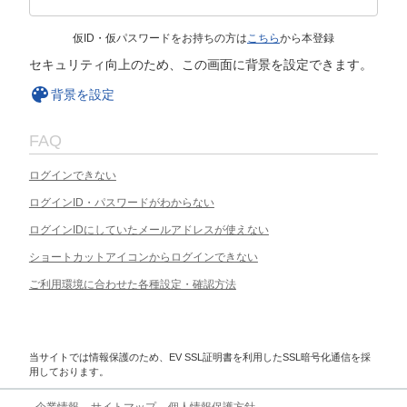
仮ID・仮パスワードをお持ちの方は
こちら
から本登録
セキュリティ向上のため、この画面に背景を設定できます。
背景を設定
FAQ
ログインできない
ログインID・パスワードがわからない
ログインIDにしていたメールアドレスが使えない
ショートカットアイコンからログインできない
ご利用環境に合わせた各種設定・確認方法
当サイトでは情報保護のため、EV SSL証明書を利用したSSL暗号化通信を採
用しております。