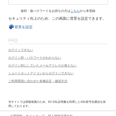
仮ID・仮パスワードをお持ちの方は
こちら
から本登録
セキュリティ向上のため、この画面に背景を設定できます。
背景を設定
FAQ
ログインできない
ログインID・パスワードがわからない
ログインIDにしていたメールアドレスが使えない
ショートカットアイコンからログインできない
ご利用環境に合わせた各種設定・確認方法
当サイトでは情報保護のため、EV SSL証明書を利用したSSL暗号化通信を採
用しております。