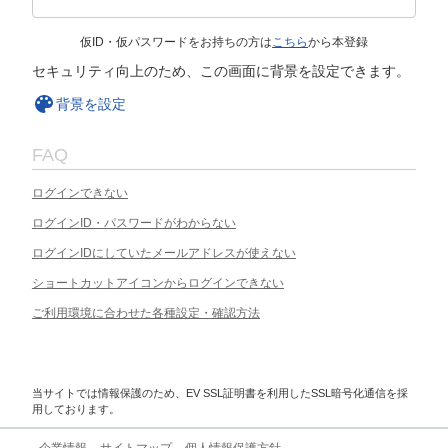
仮ID・仮パスワードをお持ちの方は
こちら
から本登録
セキュリティ向上のため、この画面に背景を設定できます。
背景を設定
FAQ
ログインできない
ログインID・パスワードがわからない
ログインIDにしていたメールアドレスが使えない
ショートカットアイコンからログインできない
ご利用環境に合わせた各種設定・確認方法
当サイトでは情報保護のため、EV SSL証明書を利用したSSL暗号化通信を採
用しております。