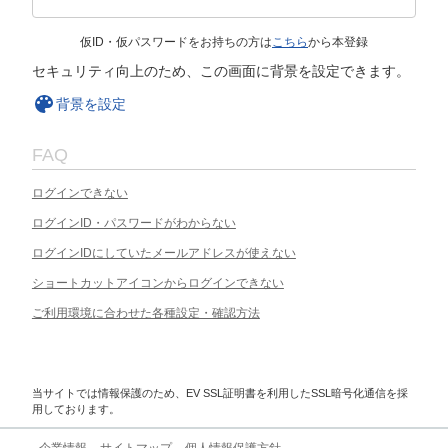
仮ID・仮パスワードをお持ちの方は
こちら
から本登録
セキュリティ向上のため、この画面に背景を設定できます。
背景を設定
FAQ
ログインできない
ログインID・パスワードがわからない
ログインIDにしていたメールアドレスが使えない
ショートカットアイコンからログインできない
ご利用環境に合わせた各種設定・確認方法
当サイトでは情報保護のため、EV SSL証明書を利用したSSL暗号化通信を採
用しております。