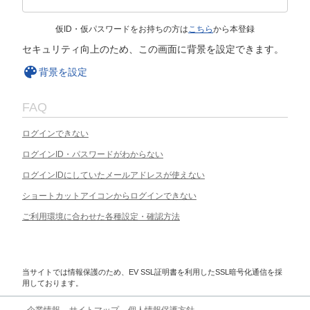
仮ID・仮パスワードをお持ちの方は
こちら
から本登録
セキュリティ向上のため、この画面に背景を設定できます。
背景を設定
FAQ
ログインできない
ログインID・パスワードがわからない
ログインIDにしていたメールアドレスが使えない
ショートカットアイコンからログインできない
ご利用環境に合わせた各種設定・確認方法
当サイトでは情報保護のため、EV SSL証明書を利用したSSL暗号化通信を採
用しております。