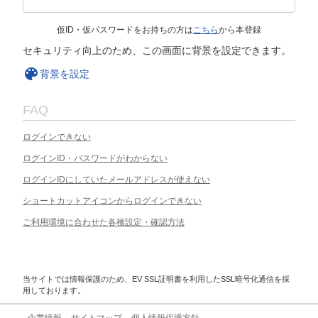
仮ID・仮パスワードをお持ちの方は
こちら
から本登録
セキュリティ向上のため、この画面に背景を設定できます。
背景を設定
FAQ
ログインできない
ログインID・パスワードがわからない
ログインIDにしていたメールアドレスが使えない
ショートカットアイコンからログインできない
ご利用環境に合わせた各種設定・確認方法
当サイトでは情報保護のため、EV SSL証明書を利用したSSL暗号化通信を採
用しております。