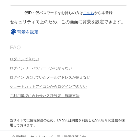
仮ID・仮パスワードをお持ちの方は
こちら
から本登録
セキュリティ向上のため、この画面に背景を設定できます。
背景を設定
FAQ
ログインできない
ログインID・パスワードがわからない
ログインIDにしていたメールアドレスが使えない
ショートカットアイコンからログインできない
ご利用環境に合わせた各種設定・確認方法
当サイトでは情報保護のため、EV SSL証明書を利用したSSL暗号化通信を採
用しております。