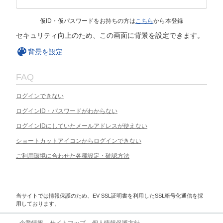
仮ID・仮パスワードをお持ちの方は
こちら
から本登録
セキュリティ向上のため、この画面に背景を設定できます。
背景を設定
FAQ
ログインできない
ログインID・パスワードがわからない
ログインIDにしていたメールアドレスが使えない
ショートカットアイコンからログインできない
ご利用環境に合わせた各種設定・確認方法
当サイトでは情報保護のため、EV SSL証明書を利用したSSL暗号化通信を採
用しております。