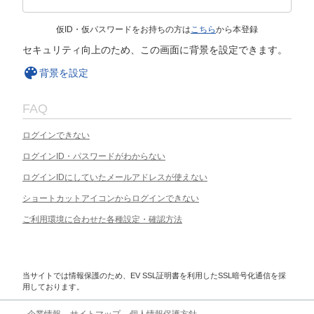
仮ID・仮パスワードをお持ちの方は
こちら
から本登録
セキュリティ向上のため、この画面に背景を設定できます。
背景を設定
FAQ
ログインできない
ログインID・パスワードがわからない
ログインIDにしていたメールアドレスが使えない
ショートカットアイコンからログインできない
ご利用環境に合わせた各種設定・確認方法
当サイトでは情報保護のため、EV SSL証明書を利用したSSL暗号化通信を採
用しております。