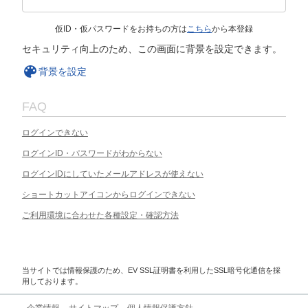
仮ID・仮パスワードをお持ちの方は
こちら
から本登録
セキュリティ向上のため、この画面に背景を設定できます。
背景を設定
FAQ
ログインできない
ログインID・パスワードがわからない
ログインIDにしていたメールアドレスが使えない
ショートカットアイコンからログインできない
ご利用環境に合わせた各種設定・確認方法
当サイトでは情報保護のため、EV SSL証明書を利用したSSL暗号化通信を採
用しております。