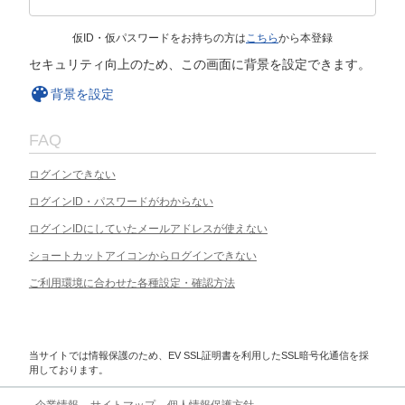
仮ID・仮パスワードをお持ちの方は
こちら
から本登録
セキュリティ向上のため、この画面に背景を設定できます。
背景を設定
FAQ
ログインできない
ログインID・パスワードがわからない
ログインIDにしていたメールアドレスが使えない
ショートカットアイコンからログインできない
ご利用環境に合わせた各種設定・確認方法
当サイトでは情報保護のため、EV SSL証明書を利用したSSL暗号化通信を採
用しております。