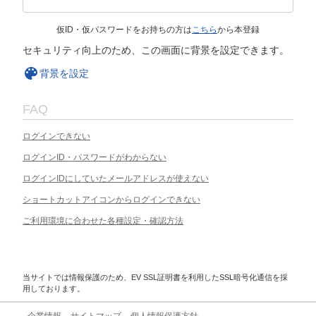
仮ID・仮パスワードをお持ちの方は
こちら
から本登録
セキュリティ向上のため、この画面に背景を設定できます。
背景を設定
FAQ
ログインできない
ログインID・パスワードがわからない
ログインIDにしていたメールアドレスが使えない
ショートカットアイコンからログインできない
ご利用環境に合わせた各種設定・確認方法
当サイトでは情報保護のため、EV SSL証明書を利用したSSL暗号化通信を採
用しております。