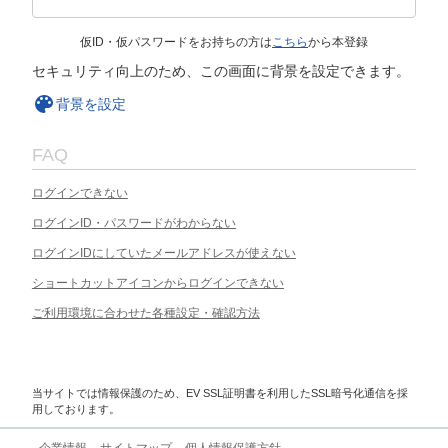
仮ID・仮パスワードをお持ちの方は
こちら
から本登録
セキュリティ向上のため、この画面に背景を設定できます。
背景を設定
FAQ
ログインできない
ログインID・パスワードがわからない
ログインIDにしていたメールアドレスが使えない
ショートカットアイコンからログインできない
ご利用環境に合わせた各種設定・確認方法
当サイトでは情報保護のため、EV SSL証明書を利用したSSL暗号化通信を採
用しております。