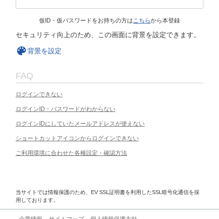
仮ID・仮パスワードをお持ちの方は
こちら
から本登録
セキュリティ向上のため、この画面に背景を設定できます。
背景を設定
FAQ
ログインできない
ログインID・パスワードがわからない
ログインIDにしていたメールアドレスが使えない
ショートカットアイコンからログインできない
ご利用環境に合わせた各種設定・確認方法
当サイトでは情報保護のため、EV SSL証明書を利用したSSL暗号化通信を採
用しております。