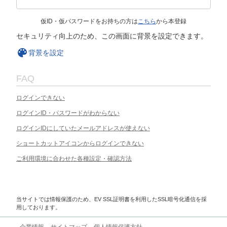
仮ID・仮パスワードをお持ちの方は
こちら
から本登録
セキュリティ向上のため、この画面に背景を設定できます。
背景を設定
FAQ
ログインできない
ログインID・パスワードがわからない
ログインIDにしていたメールアドレスが使えない
ショートカットアイコンからログインできない
ご利用環境に合わせた各種設定・確認方法
当サイトでは情報保護のため、EV SSL証明書を利用したSSL暗号化通信を採
用しております。