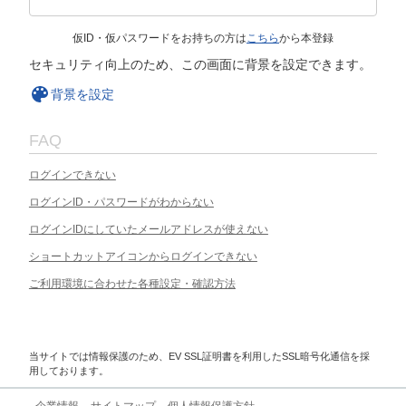
仮ID・仮パスワードをお持ちの方は
こちら
から本登録
セキュリティ向上のため、この画面に背景を設定できます。
背景を設定
FAQ
ログインできない
ログインID・パスワードがわからない
ログインIDにしていたメールアドレスが使えない
ショートカットアイコンからログインできない
ご利用環境に合わせた各種設定・確認方法
当サイトでは情報保護のため、EV SSL証明書を利用したSSL暗号化通信を採
用しております。